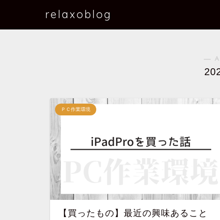
relaxoblog
― A
20
ＰＣ作業環境
【買ったもの】最近の興味あること