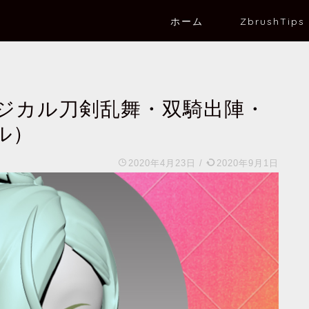
ホーム
ZbrushTips
ジカル刀剣乱舞・双騎出陣・
ル）
2020年4月23日
/
2020年9月1日