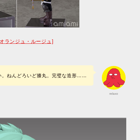
丸[オランジュ・ルージュ]
い。ねんどろいど膝丸。完璧な造形……
relaxo