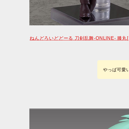
ねんどろいどどーる 刀剣乱舞-ONLINE- 膝
やっぱ可愛