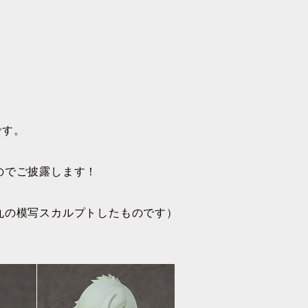
です。
のでご披露します！
丸の模写スカルプトしたものです）