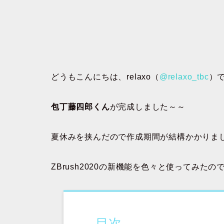
どうもこんにちは、relaxo（
@relaxo_tbc
）
包丁藤四郎くん
が完成しました～～
夏休みを挟んだので作成期間が結構かかりまし
ZBrush2020の新機能を色々と使ってみ
目次