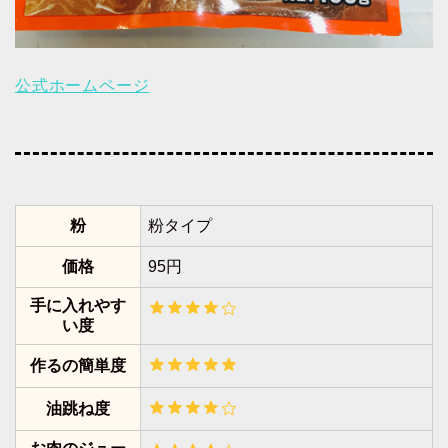
公式ホームページ
粉
粉タイプ
価格
95円
手に入れやす
い度
作るの簡単度
油跳ね度