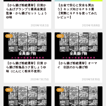
【から揚げ粉総選挙】日清か
【お金で安心と安全を買お
らあげグランプリ最高金賞店
う】キッズ向けＧＰＳ３選
監修・から揚げセット しょう
【実際にＧＰＳを使ってみた
ゆ味
レビュー】
2020年10月2日
2020年10月8日
雑記
雑記
【から揚げ粉総選挙】日清 か
【から揚げ粉総選挙】オーマ
ら揚げ粉逸品コク旨しょうゆ
イ 伝説のから揚げ粉
味（にんにく粉末不使用）
2020年7月25日
2020年5月30日
雑記
雑記