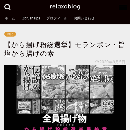
relaxoblog
ホーム
ZbrushTips
プロフィール
お問い合わせ
雑記
【から揚げ粉総選挙】モランボン・旨
塩から揚げの素
2020年9月5日