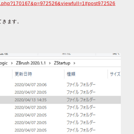
ead.php?170167&p=972526&viewfull=1#post972526
てきます。