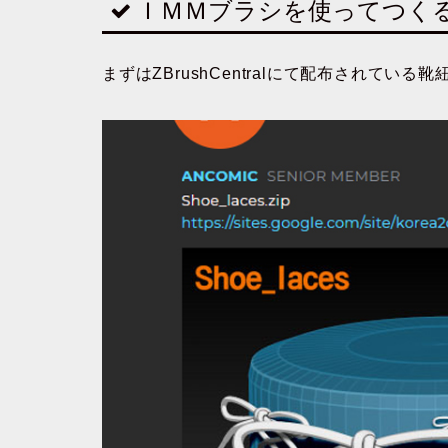
ＩＭＭブラシを使ってつく
まずはZBrushCentralにて配布されてい