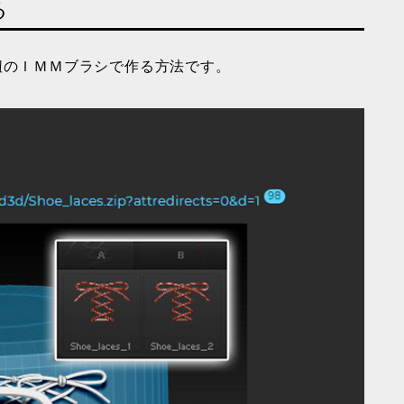
る
る靴紐のＩＭＭブラシで作る方法です。