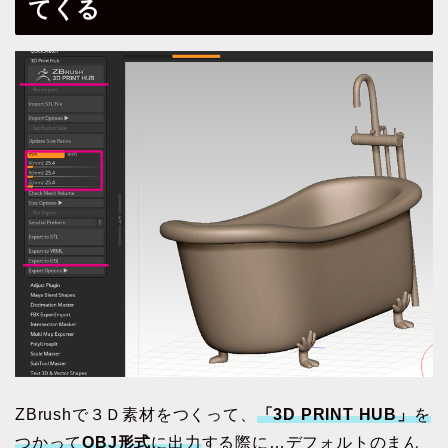
てくる
ZBrushで３Ｄ素材をつくって、
「3D PRINT HUB」
を
つかって
OBJ形式
に出力
する際に…デフォルトのまん