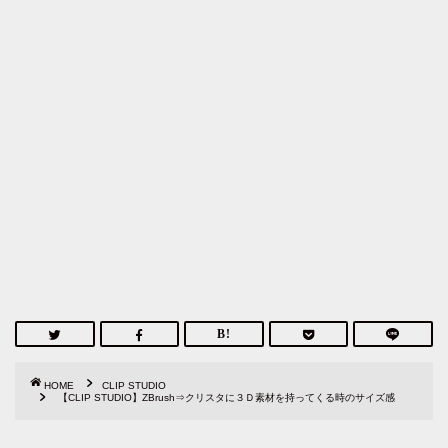
HOME
CLIP STUDIO
【CLIP STUDIO】ZBrush⇒クリスタに３Ｄ素材を持ってくる時のサイズ感