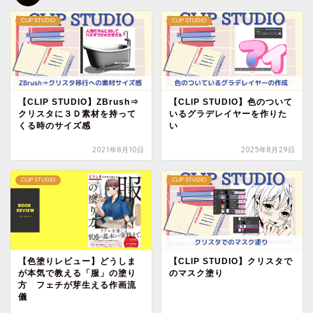
CLIP STUDIO
CLIP STUDIO
【CLIP STUDIO】ZBrush⇒
【CLIP STUDIO】色のついて
クリスタに３Ｄ素材を持って
いるグラデレイヤーを作りた
くる時のサイズ感
い
2021年8月10日
2025年8月29日
CLIP STUDIO
CLIP STUDIO
【色塗りレビュー】どうしま
【CLIP STUDIO】クリスタで
が本気で教える「服」の塗り
のマスク塗り
方 フェチが芽生える作画流
儀