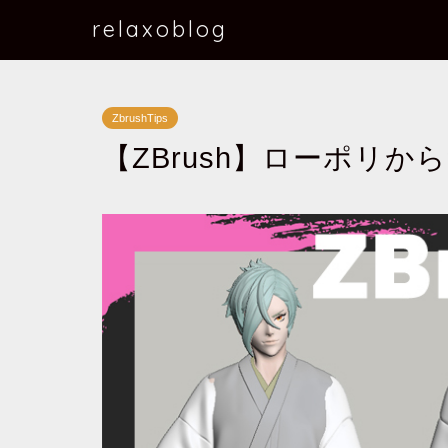
relaxoblog
ZbrushTips
【ZBrush】ローポリ