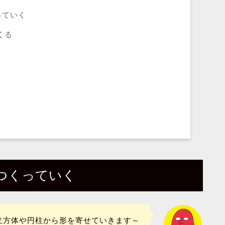
っていく
くる
く
つくっていく
立方体や円柱から形を寄せていきます～