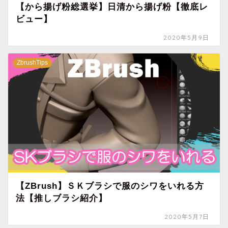
【から揚げ粉総選挙】日清から揚げ粉【徹底レ
ビュー】
2020年5月9日
ZbrushTips
【ZBrush】ＳＫブラシで服のシワをいれる方
法【推しブラシ紹介】
2020年5月7日