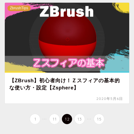
ZbrushTips
【ZBrush】初心者向け！Ｚスフィアの基本的
な使い方・設定【Zsphere】
2020年5月6日
...
...
1
11
12
13
15