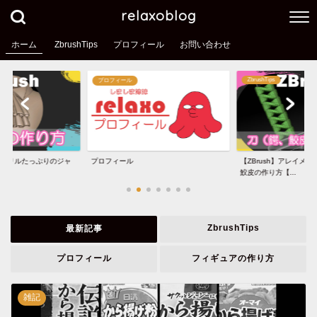
relaxoblog
ホーム
ZbrushTips
プロフィール
お問い合わせ
ZbrushTips
プロフィール
単にフリルたっぷりのジャ
プロフィール
【ZBrush】アレイメ
鮫皮の作り方【...
ZbrushTips
最新記事
プロフィール
フィギュアの作り方
雑記